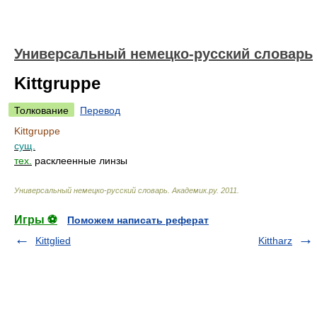
Универсальный немецко-русский словарь
Kittgruppe
Толкование
Перевод
Kittgruppe
сущ.
тех.
расклеенные линзы
Универсальный немецко-русский словарь
.
Академик.ру
.
2011
.
Игры ⚽
Поможем написать реферат
Kittglied
Kittharz